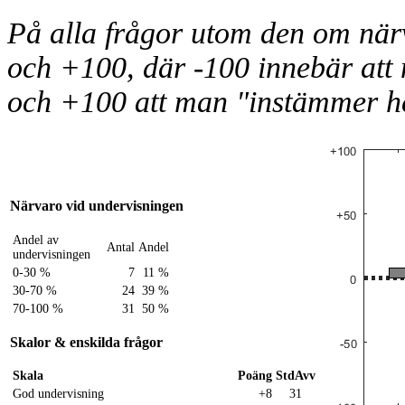
På alla frågor utom den om när
och +100, där -100 innebär att 
och +100 att man "instämmer hel
Närvaro vid undervisningen
Andel av
Antal
Andel
undervisningen
0-30 %
7
11 %
30-70 %
24
39 %
70-100 %
31
50 %
Skalor & enskilda frågor
Skala
Poäng
StdAvv
God undervisning
+8
31