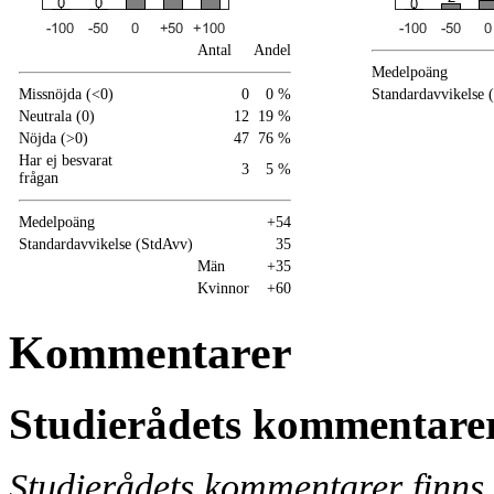
Antal
Andel
Medelpoäng
Missnöjda (<0)
0
0 %
Standardavvikelse 
Neutrala (0)
12
19 %
Nöjda (>0)
47
76 %
Har ej besvarat
3
5 %
frågan
Medelpoäng
+54
Standardavvikelse (StdAvv)
35
Män
+35
Kvinnor
+60
Kommentarer
Studierådets kommentare
Studierådets kommentarer finns 