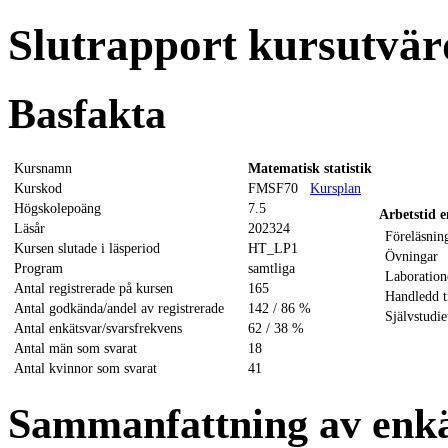
Slutrapport kursutvä
Basfakta
Kursnamn
Matematisk statistik
Kurskod
FMSF70
Kursplan
Högskolepoäng
7.5
Arbetstid e
Läsår
202324
Föreläsnin
Kursen slutade i läsperiod
HT_LP1
Övningar
Program
samtliga
Laboration
Antal registrerade på kursen
165
Handledd t
Antal godkända/andel av registrerade
142 / 86 %
Självstudie
Antal enkätsvar/svarsfrekvens
62 / 38 %
Antal män som svarat
18
Antal kvinnor som svarat
41
Sammanfattning av enk